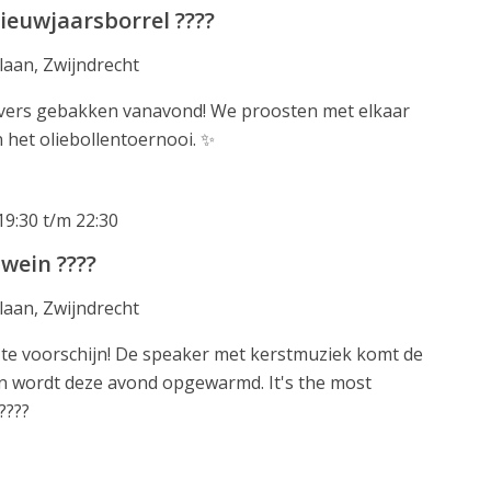
ieuwjaarsborrel ????
laan, Zwijndrecht
 vers gebakken vanavond! We proosten met elkaar
 het oliebollentoernooi. ✨
19:30
t/m
22:30
wein ????
laan, Zwijndrecht
r te voorschijn! De speaker met kerstmuziek komt de
in wordt deze avond opgewarmd. It's the most
????