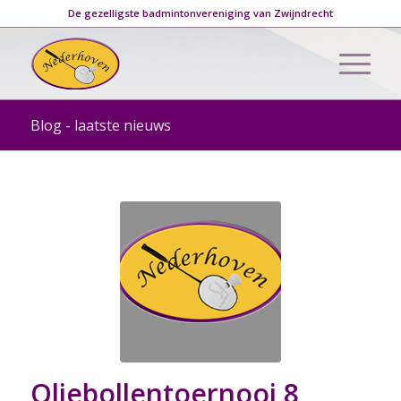
De gezelligste badmintonvereniging van Zwijndrecht
Blog - laatste nieuws
Oliebollentoernooi 8