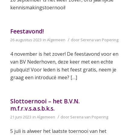
kennismakingstoernooi!
Feestavond!
/
26 augustus 2023
in
Algemeen
door
Serena van Popering
4 november is het zover! De feestavond voor en
van BV Nederhoven, deze keer met een echte
pubquiz! Voor leden is het feest gratis, neem je
graag een introducé mee? […]
Slottoernooi – het B.V.N.
m.f.r.v.s.a.s.b.k.s.
/
21 juni 2023
in
Algemeen
door
Serena van Popering
5 juli is alweer het laatste toernooi van het