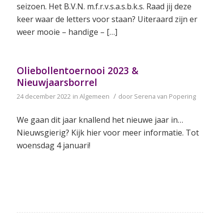
seizoen. Het B.V.N. m.f.r.v.s.a.s.b.k.s. Raad jij deze
keer waar de letters voor staan? Uiteraard zijn er
weer mooie – handige – […]
Oliebollentoernooi 2023 &
Nieuwjaarsborrel
/
24 december 2022
in
Algemeen
door
Serena van Popering
We gaan dit jaar knallend het nieuwe jaar in…
Nieuwsgierig? Kijk hier voor meer informatie. Tot
woensdag 4 januari!